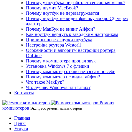
Почему у ноутбука не работает сенсорная мышь?
Почему шумит MacBook?
Почему ноутбук не перезагружается
Почему ноутбук не видит флешку микро СД через
адаптер
Почему МакБук не видит Айфон?
Как ноутбук вернуть к заводским настройкам
Причины перезагрузки ноутбука
Настройка роутера Westcall
Особенности и алгоритм настройки роутера
OnLime
Почему у компьютера пропал звук
Установка Windows 7 с флешки
Почему компьютер отключается сам по себе
Почему компьютер не видит айфон?
Что такое МакБук?
Что лучше: Windows или Linux?
Контакты
Ремонт
компьютеров
Экспресс ремонт компьютеров
Главная
Цены
Услуги