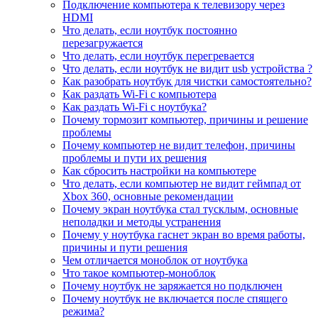
Подключение компьютера к телевизору через
HDMI
Что делать, если ноутбук постоянно
перезагружается
Что делать, если ноутбук перегревается
Что делать, если ноутбук не видит usb устройства ?
Как разобрать ноутбук для чистки самостоятельно?
Как раздать Wi-Fi с компьютера
Как раздать Wi-Fi с ноутбука?
Почему тормозит компьютер, причины и решение
проблемы
Почему компьютер не видит телефон, причины
проблемы и пути их решения
Как сбросить настройки на компьютере
Что делать, если компьютер не видит геймпад от
Xbox 360, основные рекомендации
Почему экран ноутбука стал тусклым, основные
неполадки и методы устранения
Почему у ноутбука гаснет экран во время работы,
причины и пути решения
Чем отличается моноблок от ноутбука
Что такое компьютер-моноблок
Почему ноутбук не заряжается но подключен
Почему ноутбук не включается после спящего
режима?