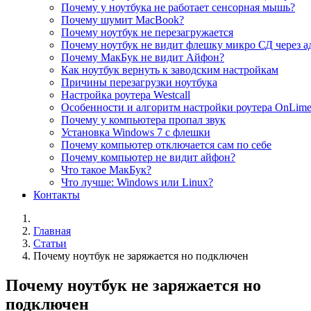
Почему у ноутбука не работает сенсорная мышь?
Почему шумит MacBook?
Почему ноутбук не перезагружается
Почему ноутбук не видит флешку микро СД через а
Почему МакБук не видит Айфон?
Как ноутбук вернуть к заводским настройкам
Причины перезагрузки ноутбука
Настройка роутера Westcall
Особенности и алгоритм настройки роутера OnLim
Почему у компьютера пропал звук
Установка Windows 7 с флешки
Почему компьютер отключается сам по себе
Почему компьютер не видит айфон?
Что такое МакБук?
Что лучше: Windows или Linux?
Контакты
Главная
Статьи
Почему ноутбук не заряжается но подключен
Почему ноутбук не заряжается но
подключен