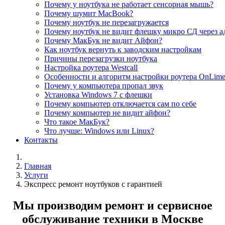
Почему у ноутбука не работает сенсорная мышь?
Почему шумит MacBook?
Почему ноутбук не перезагружается
Почему ноутбук не видит флешку микро СД через а
Почему МакБук не видит Айфон?
Как ноутбук вернуть к заводским настройкам
Причины перезагрузки ноутбука
Настройка роутера Westcall
Особенности и алгоритм настройки роутера OnLim
Почему у компьютера пропал звук
Установка Windows 7 с флешки
Почему компьютер отключается сам по себе
Почему компьютер не видит айфон?
Что такое МакБук?
Что лучше: Windows или Linux?
Контакты
Главная
Услуги
Экспресс ремонт ноутбуков с гарантией
Мы производим ремонт и сервисное
обслуживание техники в Москве