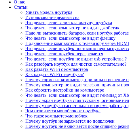
О нас
Статьи
Узнать модель ноутбука
Использование режима сна
Что делать, если залил клавиатуру ноутбука
Что делать, если компьютер не видит джойстик
Надо ли вытаскивать батарею, если ноутбук работае
Что делать, если компьютер не видит флешку
Подключение компьютера к телевизору через HDMI
Что делать, если ноутбук постоянно перезагружаетс
Что делать, если ноутбук перегревается
Что делать, если ноутбук не видит usb устройства ?
Как разобрать ноутбук для чистки самостоятельно?
Как раздать Wi-Fi с компьютера
Как раздать Wi-Fi с ноутбука?
Почему тормозит компьютер, причины и решение 
Почему компьютер не видит телефон, причины про
Как сбросить настройки на компьютере
Что делать, если компьютер не видит геймпад от X
Почему экран ноутбука стал тусклым, основные не
Почему у ноутбука гаснет экран во время работы, 
Чем отличается моноблок от ноутбука
Что такое компьютер-моноблок
Почему ноутбук не заряжается но подключен
Почему ноутбук не включается после спящего режи